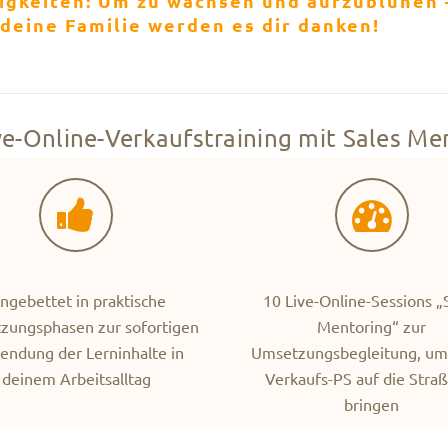
igkeiten: Um zu wachsen und aufzublühen –
deine Familie werden es dir danken!
ve-Online-Verkaufstraining mit Sales Me
ingebettet in praktische
10 Live-Online-Sessions „
zungsphasen zur sofortigen
Mentoring“ zur
ndung der Lerninhalte in
Umsetzungsbegleitung, um
deinem Arbeitsalltag
Verkaufs-PS auf die Stra
bringen