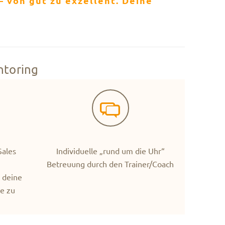
 von gut zu exzellent. Deine
ntoring
Sales
Individuelle „rund um die Uhr“
Betreuung durch den Trainer/Coach
 deine
ße zu